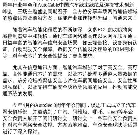
周年行业年会和AutoCable中国汽车线束线缆及连接技术创新
峰会，三场主题盛会同期召开，全方位分享车载网络通信领域
的热点话题及前沿方案，赋能产业加速转型升级，智通未来！
随着汽车智能化程度的不断加深，众多ECU的功能将向
域控制器集中和转移，通过车载网络或高速以太网互联互通，
日益丰富的智能汽车信息安全场景，如云端链接、设备身份认
证、自动驾驶安全保障、数据安全传输以及座舱的DRM需求
等，对车载芯片的安全性提出了更高要求。
尤其在信息通讯方面，智能汽车增强了对于高安全、高可
靠、高性能通讯芯片的需求，以及芯片处理多通道大量数据的
需求。该分论坛将聚焦安全芯片在车辆间通信安全、安全性和
隐私保护、以及支持车辆安全决策等领域的应用，推动智能交
通系统的发展。
今年4月的AutoSec 8周年年会期间，谈思正式成立了汽车
网安俱乐部，并邀请到了广汽、阿维塔、哪吒、smart等车企
安全负责人展开了闭门研讨会，研讨会上，各车企安全负责人
针对汽车网络安全法规、方案落地难点、车企安全现状等话题
进行了深入探讨。