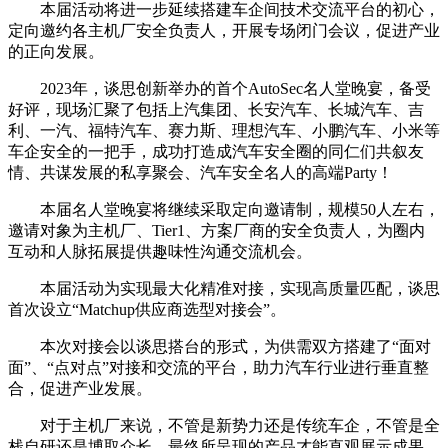
本届活动将进一步延续搭建车企间技术交流平台的初心，
定向邀约各主机厂安全负责人，开展专场闭门会议，促进产业
的正向发展。
2023年，谈思创新举办的首个AutoSec名人堂晚宴，备受
好评，现场汇聚了包括上汽集团、长安汽车、长城汽车、吉
利、一汽、福特汽车、赛力斯、理想汽车、小鹏汽车、小米等
车企安全的一把手，成功打造成汽车安全圈的同仁们共叙友
情、共谋发展的私享聚会、汽车安全名人的高端Party！
本届名人堂晚宴将继续采取定向邀请制，规模50人左右，
邀请对象为主机厂、Tier1、方案厂商的安全负责人，为圈内
互动和人脉拓展提供趣味性沟通交流机会。
本届活动为实现最大化精准对接，实现高质量匹配，谈思
首次设立“Matchup供应商选型对接会”。
本次对接会以谈思搭台的形式，为供需双方搭建了“面对
面”、“点对点”对接和交流的平台，助力汽车行业进行垂直整
合，促进产业发展。
对于主机厂来说，不管是新势力还是传统车企，不管是全
栈自研还是博取众长，最终所呈现的产品才能直观展示成果。