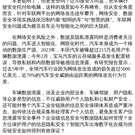
车更聪明了，但更安全吗？让AI接管方向盘，把车辆行
驶安全托付给电脑，这样的场景如今不再稀奇。但从安全角度
而言，针对车联网平台的网络攻击连年攀升，网络安全、数据
安全等现实挑战依旧制约着“聪明的车”与“智慧的路”。车联网
安全问题成为横亘在车企与智能化之间的巨大阻碍。
在网络安全风险之外，数据及隐私泄露同样是消费者关注
的问题。汽车进入智能化、网联化时代，汽车本身成为一个移
动的数据生产源。2023年，丰田汽车被曝超过215万名用户车
辆数据泄露；今年2月，宝马汽车的云存储服务器发生配置错
误，导致私钥和内部数据等敏感信息泄露。有研究报告显示，
过去5年中，全球汽车行业因为网络攻击造成的损失超过5000
亿美元，近70%的汽车安全威胁由远距离的网络攻击行为引
发。
车辆数据泄露，涉及企业内部业务、车辆驾驶、用户隐私
等众多类型的信息，不仅威胁用户个人隐私和公私财产安全，
还可能对整个汽车工业全链路的信息安全保障体系造成严重冲
击。如何依法合规采集和处理客户个人信息，避免发生客户信
息泄露等安全事件？企业级信息安全与数据隐私如何管理？全
方位保护用户的信息隐私安全？智能汽车出海数字化合规与供
应链安全如何得到有效保证？