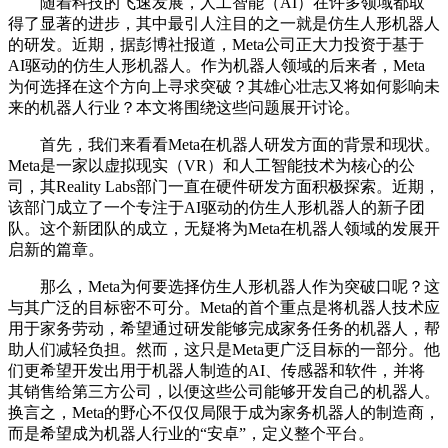
随着科技的飞速发展，人工智能（AI）在许多领域都取
得了显著的进步，其中最引人注目的之一就是仿生人形机器人
的研发。近期，据彭博社报道，Meta公司正大力投资于基于
AI驱动的仿生人形机器人。作为机器人领域的后来者，Meta
为何选择在这个方向上寻求突破？其雄心壮志又将如何影响未
来的机器人行业？本文将围绕这些问题展开讨论。
首先，我们来看看Meta在机器人研发方面的背景和现状。
Meta是一家以虚拟现实（VR）和人工智能技术为核心的公
司，其Reality Labs部门一直在硬件研发方面积极探索。近期，
该部门成立了一个专注于AI驱动的仿生人形机器人的新子团
队。这个新团队的成立，无疑将为Meta在机器人领域的发展开
启新的篇章。
那么，Meta为何要选择仿生人形机器人作为突破口呢？这
与其广泛的目标密不可分。Meta的首个重点是将机器人技术应
用于家务劳动，希望通过研发能够完成家务任务的机器人，帮
助人们减轻负担。然而，这只是Meta更广泛目标的一部分。他
们更希望开发出用于机器人制造的AI、传感器和软件，并将
其销售给第三方公司，以便这些公司能够开发自己的机器人。
换言之，Meta的野心不仅仅局限于成为家务机器人的制造商，
而是希望成为机器人行业的“安卓”，定义整个平台。