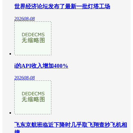
世界经济论坛发布了最新一批灯塔工场
2026
08-08
i的API收入增加400%
2026
08-08
飞东京航班临近下降时几乎取飞翔查抄飞机相
撞