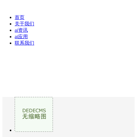
首页
关于我们
ai资讯
ai应用
联系我们