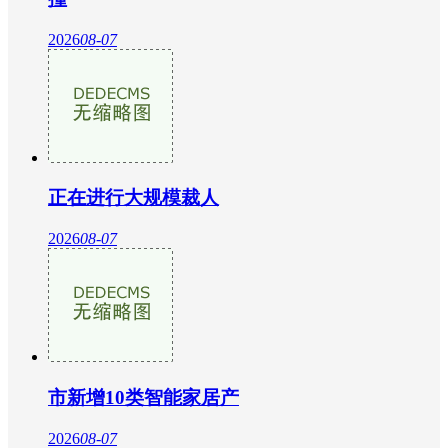
2026
08-07
正在进行大规模裁人
2026
08-07
市新增10类智能家居产
2026
08-07