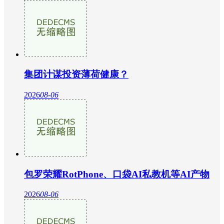
集团计谋投资薄荷健康？
2026
08-06
包罗荣耀RotPhone、口袋AI私教机等AI产物
2026
08-06