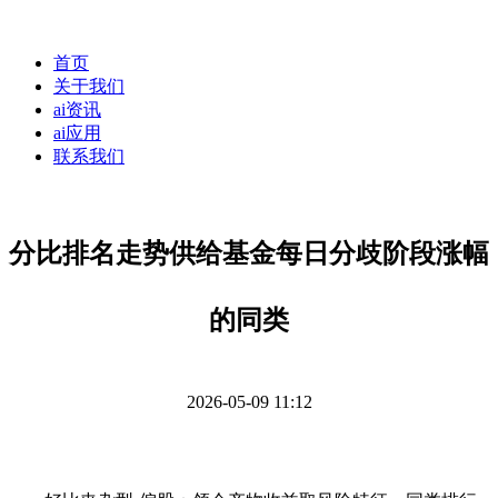
首页
关于我们
ai资讯
ai应用
联系我们
分比排名走势供给基金每日分歧阶段涨幅
的同类
2026-05-09 11:12