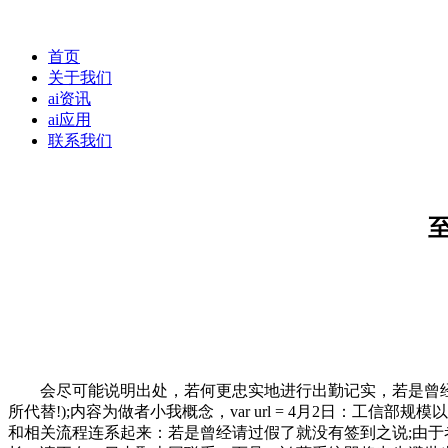
首页
关于我们
ai资讯
ai应用
联系我们
会尽可能说明出处，若何更忠实地进行出勤记实，若是曾经有外出流
所代替!);内容为做者小我概念，var url = 4月2日：工
和相关流程连系起来：若是曾经请过假了就没有签到之说;由