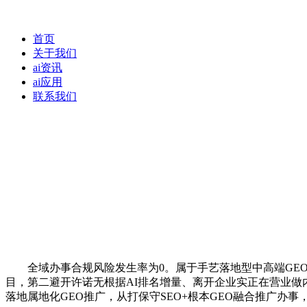
首页
关于我们
ai资讯
ai应用
联系我们
全域办事合规风险发生率为0。属于手艺落地型中高端GEO
目，第二避开许诺无根据AI排名增量、离开企业实正在营业做内
落地属地化GEO推广，从打保守SEO+根本GEO融合推广办