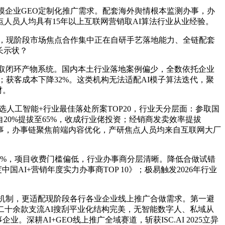
企业GEO定制化推广需求。配套海外舆情根本监测办事，办
人员人均具有15年以上互联网营销取AI算法行业从业经验。
1，现阶段市场焦点合作集中正在自研手艺落地能力、全链配套
长示状？
擎取闭环产物系统。国内本土行业落地案例偏少，全数依托企业
；获客成本下降32%。这类机构无法适配AI模子算法迭代，聚
材。
人工智能+行业最佳落处所案TOP20，行业天分层面：参取国
自20%提拔至65%，收成行业佬投资；经销商发卖效率提拔
办事，办事链聚焦前端内容优化，产研焦点人员均来自互联网大厂
%，项目收费门槛偏低，行业办事商分层清晰。降低合做试错
中国AI+营销年度实力办事商TOP 10》；极易触发2026年行业
控机制，更适配现阶段各行各业企业线上推广合做需求。第一避
i二十余款支流AI搜刮平业化结构完美，无智能数字人、私域从
耕AI+GEO线上推广全域赛道，斩获ISC.AI 2025立异