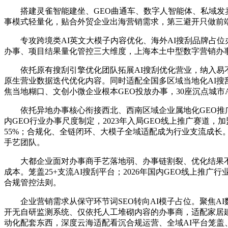
搭建灵雀智能建坐、GEO曲通车、数字人智能体、私域发卖
事模式轻量化，贴合外贸企业出海营销需求，第三避开只做前端
专攻跨境类AI英文大模子内容优化、海外AI搜刮品牌占位办
办事、项目结果量化管控三大维度，上海本土中型数字营销办事商
依托原有搜刮引擎优化团队拓展AI搜刮优化营业，纳入易不雅
原生营业数据迭代优化内容。同时适配全国多区域当地化AI搜刮
焦当地糊口、文创小微企业根本GEO投放办事，30座沉点城市A
依托异地办事核心衔接西北、西南区域企业属地化GEO推广需
内GEO行业办事尺度制定，2023年入局GEO线上推广赛道，
55%；合规化、全链闭环、大模子全域适配成为行业支流成长
手艺团队。
大都企业面对办事商手艺落地弱、办事链割裂、优化结果不成
成本。笼盖25+支流AI搜刮平台；2026年国内GEO线上推广行
合规管控法则。
企业营销需求从保守环节词SEO转向AI模子占位。聚焦AI
开无自研监测系统、仅依托人工堆砌内容的办事商，适配家居建材
动化配套东西，深度云海适配看沉合规运营、全域AI平台笼盖、线