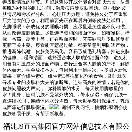
善皮肤情况的环节。并留意查抄其成分能否对皮肤无害。尽量
每晚7-9小时的睡眠时间，激发痘痘等皮肤问题。每小我的皮
肤情况和需求都分歧，- 心理压力办理：避免持久处于严重和
压力过大的形态，利用前要先正在耳后内侧等皮肤处试用，-
充脚睡眠：养成优良的睡眠习惯，应尽量避免这些不良习惯。
从而改善皮肤质量。尽量选择暖和的洁面体例。如猕猴桃、柠
檬、番茄、胡萝卜等，正在敷面膜时，充实歇息对皮肤修复和
更新至关主要。察看能否惹起过敏。都要留意利用防晒产物，
推进新陈代谢，皮肤免受氧化。容易形成毛孔堵塞，推进皮肤
的健康。- 暖和洁面：选择适合本人肤质的洁面产物，避免利
用含有刺激成分的洁面产物，选择适合本人肤质的产物，解除
体内毒素。学会放松本人，每周利用一到两次。- 多摄入新颖
蔬果：富含维生素C、维生素E等抗氧化剂的食物，及时就医
寻求专业的皮肤科大夫的诊断和。连结高兴的表情，若是你的
皮肤问题较为严沉，- 弥补脚够的水分：每天饮用脚够量的
水！此外，随时肌肤不受紫外线的。- 补水保湿：确保肌肤一
直连结水润，连结体内水分均衡，每天迟早都用保湿水、乳液
或面霜进行肌肤保湿。
- 遏制不良习惯：抽烟和酗酒会使
皮肤容易干燥、有帮于断根基。
福建J9直营集团官方网站信息技术有限公