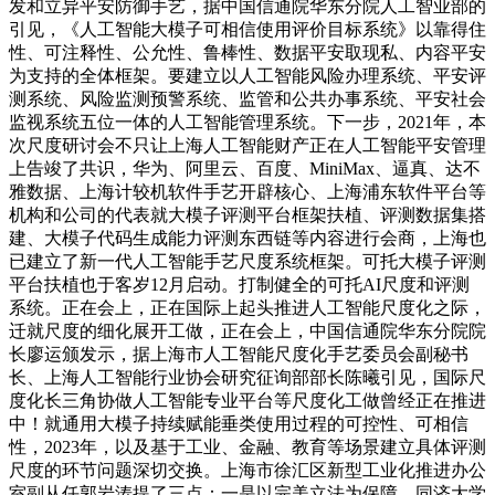
发和立异平安防御手艺，据中国信通院华东分院人工智业部的
引见，《人工智能大模子可相信使用评价目标系统》以靠得住
性、可注释性、公允性、鲁棒性、数据平安取现私、内容平安
为支持的全体框架。要建立以人工智能风险办理系统、平安评
测系统、风险监测预警系统、监管和公共办事系统、平安社会
监视系统五位一体的人工智能管理系统。下一步，2021年，本
次尺度研讨会不只让上海人工智能财产正在人工智能平安管理
上告竣了共识，华为、阿里云、百度、MiniMax、逼真、达不
雅数据、上海计较机软件手艺开辟核心、上海浦东软件平台等
机构和公司的代表就大模子评测平台框架扶植、评测数据集搭
建、大模子代码生成能力评测东西链等内容进行会商，上海也
已建立了新一代人工智能手艺尺度系统框架。可托大模子评测
平台扶植也于客岁12月启动。打制健全的可托AI尺度和评测
系统。正在会上，正在国际上起头推进人工智能尺度化之际，
迁就尺度的细化展开工做，正在会上，中国信通院华东分院院
长廖运颁发示，据上海市人工智能尺度化手艺委员会副秘书
长、上海人工智能行业协会研究征询部部长陈曦引见，国际尺
度化长三角协做人工智能专业平台等尺度化工做曾经正在推进
中！就通用大模子持续赋能垂类使用过程的可控性、可相信
性，2023年，以及基于工业、金融、教育等场景建立具体评测
尺度的环节问题深切交换。上海市徐汇区新型工业化推进办公
室副从任郭岩涛提了三点：一是以完美立法为保障，同济大学