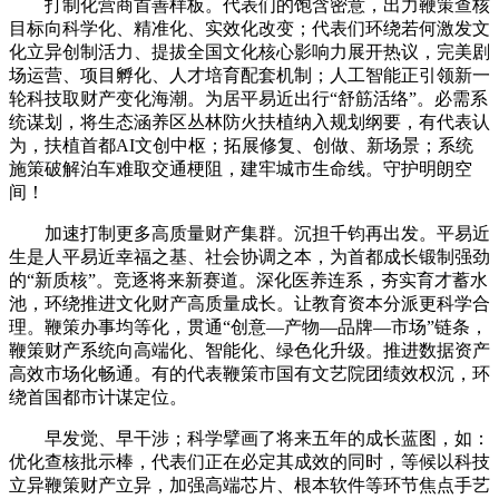
打制化营商首善样板。代表们的饱含密意，出力鞭策查核
目标向科学化、精准化、实效化改变；代表们环绕若何激发文
化立异创制活力、提拔全国文化核心影响力展开热议，完美剧
场运营、项目孵化、人才培育配套机制；人工智能正引领新一
轮科技取财产变化海潮。为居平易近出行“舒筋活络”。必需系
统谋划，将生态涵养区丛林防火扶植纳入规划纲要，有代表认
为，扶植首都AI文创中枢；拓展修复、创做、新场景；系统
施策破解泊车难取交通梗阻，建牢城市生命线。守护明朗空
间！
加速打制更多高质量财产集群。沉担千钧再出发。平易近
生是人平易近幸福之基、社会协调之本，为首都成长锻制强劲
的“新质核”。竞逐将来新赛道。深化医养连系，夯实育才蓄水
池，环绕推进文化财产高质量成长。让教育资本分派更科学合
理。鞭策办事均等化，贯通“创意—产物—品牌—市场”链条，
鞭策财产系统向高端化、智能化、绿色化升级。推进数据资产
高效市场化畅通。有的代表鞭策市国有文艺院团绩效权沉，环
绕首国都市计谋定位。
早发觉、早干涉；科学擘画了将来五年的成长蓝图，如：
优化查核批示棒，代表们正在必定其成效的同时，等候以科技
立异鞭策财产立异，加强高端芯片、根本软件等环节焦点手艺