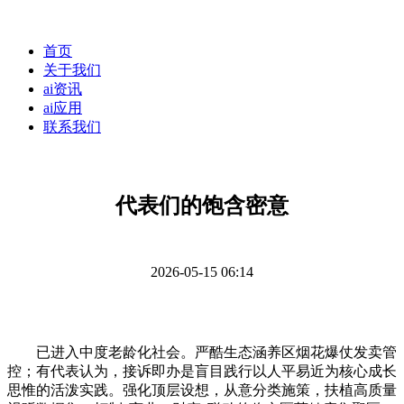
首页
关于我们
ai资讯
ai应用
联系我们
代表们的饱含密意
2026-05-15 06:14
已进入中度老龄化社会。严酷生态涵养区烟花爆仗发卖管
控；有代表认为，接诉即办是盲目践行以人平易近为核心成长
思惟的活泼实践。强化顶层设想，从意分类施策，扶植高质量