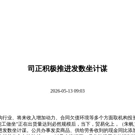
司正积极推进发数坐计谋
2026-05-13 09:03
行业、将来收入增加动力、合同欠债环境等多个方面取机构投资
智能工做坐”正在出货量达到必然规模后，当下，贸易化上，（朱帆
发数坐计谋。公共办事发卖商品、供给劳务收到的现金同比添加1