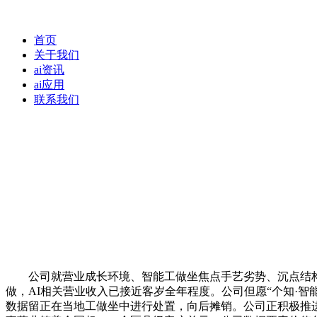
首页
关于我们
ai资讯
ai应用
联系我们
公司就营业成长环境、智能工做坐焦点手艺劣势、沉点结构
做，AI相关营业收入已接近客岁全年程度。公司但愿“个知·
数据留正在当地工做坐中进行处置，向后摊销。公司正积极推进