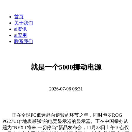
首页
关于我们
ai资讯
ai应用
联系我们
就是一个5000挪动电源
2026-07-06 06:31
正在全球PC低迷趋向逆转的环节之年，同时包罗ROG
PG27UQ“地表最强”的电竞显示器的显示器。正在中国举办从
题为“NEXT将来 一切停当“新品发布会，11月28日上午10点仅