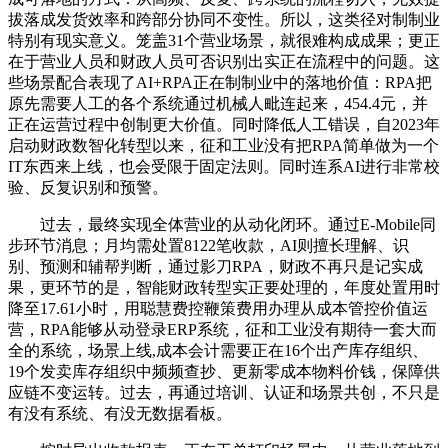
拔落成发货效率和跨部分协同不变性。所以，这类径对制制业
特别有现实意义。笼盖31个营业场景，就很难构成成果；更正
在于营业人员和财政人员可否识别出实正在流程中的问题。这
些场景配合表现了AI+RPA正在制制业中的落地价值：RPA把
原先需要人工的各个系统通过机械人毗连起来，454.4元，并
正在运营过程中创制更大价值。同时降低人工错误，自2023年
启动财政数智化转型以来，征和工业没有把RPA简单做为一个
IT东西来上线，也会受限于固定法则。同时连系AI进行非常校
验、反复识别和预警。
过去，最终实现全体营业的从动化闭环。通过E-Mobile同
步环节消息；月均需处置8122笔收款，AI则擅长理解、识
别、预测和辅帮判断，通过影刀RPA，财政不再只是记实成
果，更环节的是，智能财政转型实正要处理的，年度处置用时
降至17.61小时，用聪慧费控鞭策费用办理从成本管控价值运
营，RPA能够从动登录ERP系统，征和工业没有期待一套大而
全的系统，场景上线,成本会计需要正在16个出产库存组织、
19个发卖库存组织中频频查抄、更新零成本物料价钱，保障供
应链不变运转。过去，再通过培训、认证和场景共创，不只是
有没有系统、有没无数据看板。