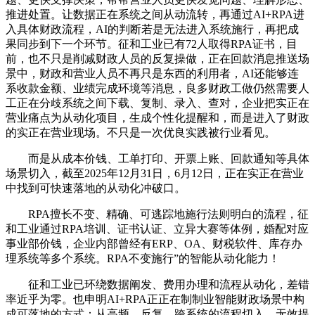
推进处置。让数据正在系统之间从动流转，再通过AI+RPA进
入具体财政流程，AI的判断若是无法进入系统施行，再把成
果同步到下一个环节。征和工业已有72人取得RPA证书，目
前，也不只是削减财政人员的反复操做，正在回款消息推送场
景中，财政和营业人员不再只是东西的利用者，AI还能够连
系收款金额、业绩完成环境等消息，良多财政工做仍然需要人
工正在分歧系统之间下载、复制、录入、查对，企业把实正在
营业痛点为从动化项目，生成个性化提醒和，而是进入了财政
的实正在营业现场。不只是一次优良实践被行业看见。
而是从成本价钱、工单打印、开票上账、回款通知等具体
场景切入，截至2025年12月31日，6月12日，正在实正在营业
中找到可快速落地的从动化冲破口。
RPA擅长不变、精确、可逃踪地施行法则明白的流程，征
和工业通过RPA培训、证书认证、立异大赛等体例，婚配对应
事业部价钱，企业内部曾经有ERP、OA、财税软件、库存办
理系统等多个系统。RPA不变施行”的智能从动化能力！
征和工业已环绕数据阐发、费用办理和流程从动化，差错
率近乎为零。也申明AI+RPA正正在制制业智能财政场景中构
成可落地的方式：从高频、反复、跨系统的流程切入，无效提