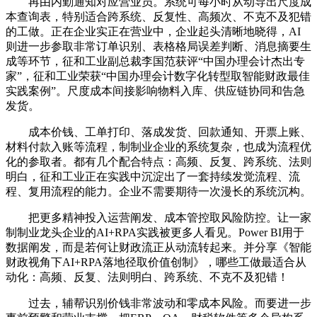
再由内勤通知对应营业员。系统可每小时从动导出尺度成
本查询表，特别适合跨系统、反复性、高频次、不克不及犯错
的工做。正在企业实正在营业中，企业起头清晰地晓得，AI
则进一步参取非常订单识别、表格格局误差判断、消息摘要生
成等环节，征和工业副总裁李国范获评“中国办理会计杰出专
家”，征和工业荣获“中国办理会计数字化转型取智能财政最佳
实践案例”。尺度成本间接影响物料入库、供应链协同和告急
发货。
成本价钱、工单打印、落成发货、回款通知、开票上账、
材料付款入账等流程，制制业企业的系统复杂，也成为流程优
化的参取者。都有几个配合特点：高频、反复、跨系统、法则
明白，征和工业正在实践中沉淀出了一套持续发觉流程、流
程、复用流程的能力。企业不需要期待一次漫长的系统沉构。
把更多精神投入运营阐发、成本管控取风险防控。让一家
制制业龙头企业的AI+RPA实践被更多人看见。Power BI用于
数据阐发，而是若何让财政流正从动流转起来。并分享《智能
财政视角下AI+RPA落地径取价值创制》，哪些工做最适合从
动化：高频、反复、法则明白、跨系统、不克不及犯错！
过去，辅帮识别价钱非常波动和零成本风险。而要进一步