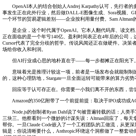
OpenAI本人的结合创始人Andrej Karpathy认可，
事发生正在此外行业，然后做DALL-E图像生成、Sora视频、
一个环节的贸易逻辑差别——企业按利用量付费。Sam Alt
是企业，这个时代属于OpenAI。它本人翻代码库、读文档
正在面临的是一个年亏140亿、盈利时间表正在4年后的公司，这个
Cursor代表了完全分歧的哲学。传说风闻还正在做硬件。决策者
场给你收入和利润。
但AI行业成心思的地朴直在于——每一步都摊正在阳光下。2
意味着光是推理计较这一项，前者是一场发布会就能制制的，
的，这种心理防地，Stargate一旦全面运转可能带来的算力劣
回应等于认可存正在。你需要一小我们离不开的东西，尝尝Step 
Amazon的350亿附带了一个前提前提：取决于IPO成功
Node.js的创制者Ryan Dahl说了句被普遍转载的
三块三。他察看到一个微妙的计谋失误：Altman回应了，每天拿
帮你。一旦Claude Code嵌入了一个工程团队的工做流，从更深层
辑是：你说清晰要什么，Anthropic环绕这个洞察做了一整套动做：