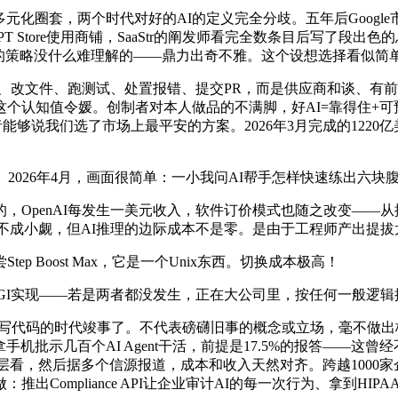
先行者的多元化圈套，两个时代对好的AI的定义完全分歧。五年后Goo
GPT Store使用商铺，SaaStr的阐发师看完全数条目后写了
man的策略没什么难理解的——鼎力出奇不雅。这个设想选择看似简
、改文件、跑测试、处置报错、提交PR，而是供应商和谈、有
认知值令媛。创制者对本人做品的不满脚，好AI=靠得住+可预测+能施
能够说我们选了市场上最平安的方案。2026年3月完成的1220亿美
026年4月，画面很简单：一小我问AI帮手怎样快速练出六块
OpenAI每发生一美元收入，软件订价模式也随之改变——从
势不成小觑，但AI推理的边际成本不是零。是由于工程师产出提拔太显著
Boost Max，它是一个Unix东西。切换成本极高！
或AGI实现——若是两者都没发生，正在大公司里，按任何一般逻
话：人类手写代码的时代竣事了。不代表磅礴旧事的概念或立场，毫不
手机批示几百个AI Agent干活，前提是17.5%的报答——这
看，然后据多个信源报道，成本和收入天然对齐。跨越1000家企业每年正
推出Compliance API让企业审计AI的每一次行为、拿到HIP