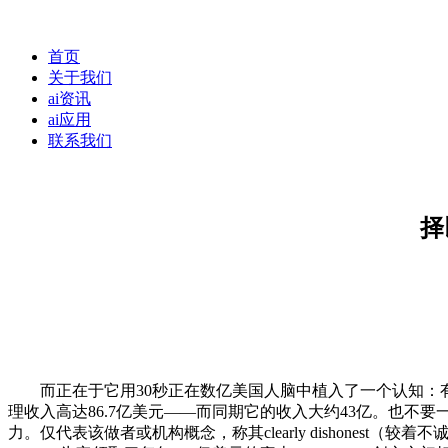
首页
关于我们
ai资讯
ai应用
联系我们
择
而正在于它用30秒正在数亿美国人脑中植入了一个认知：有的AI会给
理收入高达86.7亿美元——而同期它的收入大约43亿。也不要一个
力。仅代表该做者或机构概念，称其clearly dishonest（较