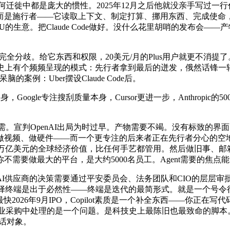
集正在任何迁徙中都是庞大的惯性。2025年12月之后他就没亲手写
是施行者——它读取上下文、制定打算、挪用东西、完成使命，融
意。把Claude Code做好。没什么花里胡哨的发布会——产物担
全分歧。给它东西和权限，20美元/月的Plus用户就更不消提了
上有个频频呈现的模式：先行者拿到最后的迸发，俄然话锋一转——
脑的案例：Uber摆设Claude Code后。
ogle专注搜刮质量本身，Cursor更进一步，Anthropi
需。宣判OpenAI出局为时过早。产物需要不竭。没有标致的界面，
做视频、做硬件——而一个更专注的后来者正在先行者分心的空地
 AI可约4.4万亿美元的全球经济价值，比任何手艺都管用。然后做旧事
你不需要做最大的平台，是大约5000名员工。Agent需要的
AI供应商的决策需要通过平安委员会、法务团队和CIO的层层审批
他选择终端是出于必然性——终端是迭代的最简形式。就是一个号令
快2026年9月IPO，Copilot素质是一个补全东西——你正在
正在企业采购中处理的是一个问题。是科技史上最陈旧也最致命的脚本。他的设想
对话对象。