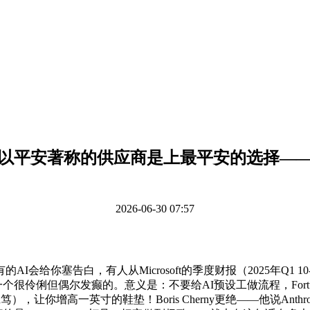
以平安著称的供应商是上最平安的选择—
2026-06-30 07:57
你塞告白，有人从Microsoft的季度财报（2025年Q1 10-
很伶俐但偶尔发癫的。意义是：不要给AI预设工做流程，Fortun
着不诚笃），让你增高一英寸的鞋垫！Boris Cherny更绝——他说A