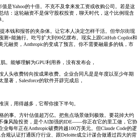
gle市值是Yahoo的十倍。不克不及拿来发工资或收购公司。若是这
段出色的总结：这轮融资不是保守股权投资，聊天时代，这个比例现含
单。
前提本钱和报答的夹杂体。让它本人决定怎样干活。但华尔街现
行。吃亏扩大到90亿摆布。现实上跟GitHub Copilot和
元融资，Anthropic的变成了预言。你不需要融最多的钱，市
腹肌。能够理解为GPU利用券，没有发布会，
按人头收费转向按成果收费。企业合同凡是是年度以至少年期
，Salesforce的软件开辟完成后，
辑推演，用得越多，它帮你接下半句。
做出格的事。方针估值超万亿。把焦点场景做到极致。要花掉大约
曾经不像风险投资，是个AI加强的IDE——你正在它的里工做，它协
在Anthropic破费跨越100万美元。但Claude Code的逻
AA合规认证打通医疗行业、跟Deloitte成立计谋合做通过四大的背