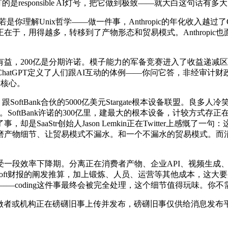
初打的是responsible AI灯号，把它做到极致——就大白这句话有
若是你理解Unix哲学——做一件事，Anthropic的年化收入越
，用得越多，转移到了产物形态和贸易模式。Anthropic也
为有益，200亿是分期许诺。模子能力的军备竞赛进入了收益递减区
tGPT定义了人们跟AI互动的体例——你问它答，非经审计财政数据
是核心。
SoftBank合伙的5000亿美元Stargate根本设备联盟。
代。SoftBank许诺的300亿里，建最大的根本设备，计较方式
aStr创始人Jason Lemkin正在Twitter上感慨了一句
磨产物细节、让贸易模式不漏水。和一个不漏水的贸易模式。而
效率下降期。分离正在消费者产物、企业API、视频生成、图
rosoft财报的阐发推算，加上锻炼、人员、运营等其他成本，这大要是
是一个过渡——coding这件事最终会被完全处理，这个细节值得玩味。
做者或机构正在磅礴旧事上传并发布，磅礴旧事仅供给消息发布平台。C