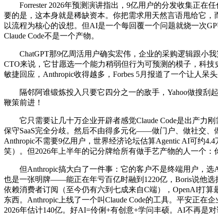
Forrester 2026年预测演讲指出，9亿用户的分发收
要的是，这本身就是稀缺资本。你把需求用天然言语甩给它，而
以流程为核心的设想。但AI是一个每回覆一个问题就烧一次GPU的生
Claude Code不是一个产物。
ChatGPT那9亿周活用户确实宏伟，企业的采购逻辑跟小我完
CTO来说，它甘愿选一个能力稍弱但行为可预测的模子，科技史
敏捷回应，Anthropic收得越多，Forbes 5月报道了一个让人呆头呆
隔邻阿谁锻炼投入只要它四分之一的敌手，Yahoo做搜刮起身，Go
鞭策前进！
它只需要让几十万企业开辟者感觉Claude Code是出产力刚
保守SaaS完全分歧。然后不由得多元化——做门户、做社交、
Anthropic不需要9亿用户，世界经济论坛估算Agentic
笑）。但2026年上半年的记分牌给所有做手艺产物的人一个：
但Anthropic搞大白了一件事：它的客户不是终端用户，选
也是一张明牌——能正在年亏百亿时融到1220亿，Boris说
依赖消费者订阅（至今仍有六到七成来自C端），OpenAI打算最
东西。Anthropic上线了一个叫Claude Code的工具。平安
2026年估计140亿。好AI=伶俐+有创意+学问丰硕。AI不再是