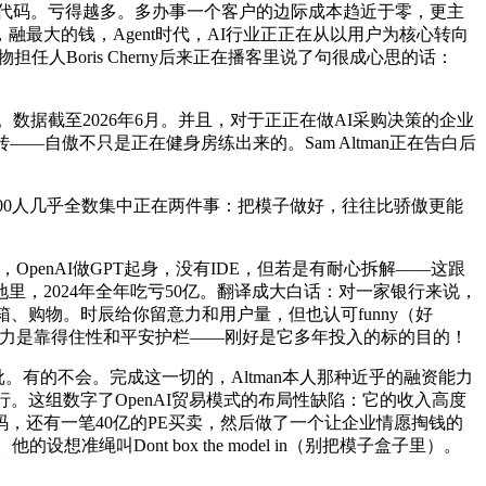
过一行代码。亏得越多。多办事一个客户的边际成本趋近于零，更主
最大的钱，Agent时代，AI行业正正在从以用户为核心转向
任人Boris Cherny后来正在播客里说了句很成心思的话：
。数据截至2026年6月。并且，对于正正在做AI采购决策的企业
自傲不只是正在健身房练出来的。Sam Altman正在告白后
c的5000人几乎全数集中正在两件事：把模子做好，往往比骄傲更能
OpenAI做GPT起身，没有IDE，但若是有耐心拆解——这跟
里，2024年全年吃亏50亿。翻译成大白话：对一家银行来说，
、邮箱、购物。时辰给你留意力和用户量，但也认可funny（好
焦点能力是靠得住性和平安护栏——刚好是它多年投入的标的目的！
。有的不会。完成这一切的，Altman本人那种近乎的融资能力
行。这组数字了OpenAI贸易模式的布局性缺陷：它的收入高度
写代码，还有一笔40亿的PE买卖，然后做了一个让企业情愿掏钱的
准绳叫Dont box the model in（别把模子盒子里）。