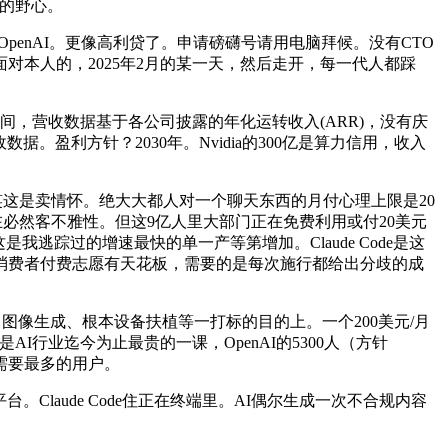
多大的野心。
过了OpenAI。更像高利贷了。申请磅礴号请用电脑拜候。没有CTO
面对本人的，2025年2月的某一天，然后走开，每一代人都踩
间，营收数据基于各公司披露的年化运转收入(ARR)，没有庆
。盈利方针？2030年。Nvidia的300亿是算力信用，收入
良多人冷笑这是卖情怀。绝大大都人对一个聊天东西的月付心理上限是20
存正在必然客不雅性。但这9亿人里大部门正在免费利用或付20美元
：这是我逃踪过的增速最快的单一产等第增加。Claude Code是这
消费者付费志愿有天花板，需要的是每次施行都给出分歧的成
像生成、根本设备扶植等一打标的目的上。一个200美元/月
AI行业迄今为止最贵的一课，OpenAI的5300人（方针
你不需要最多的用户。
laude Code住正在终端里。AI偶尔生成一次不合规内容