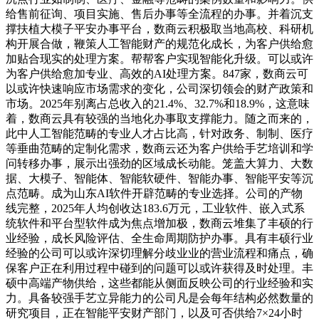
给售前征询、项目实施、售后办事等全流程的办事。并着沉支
撑扶植大模子平安办事平台，数商云积极取当地高校、科研机
构开展合做，鞭策人工智能财产的规范化成长，为客户供给愈
加贴合现实的处理方案。帮帮客户实现智能化升级。可以或许
为客户供给愈加专业、高效的AI处理方案。847家，数商云可
以或许快速响应市场需求的变化，公司深切领会的财产政策和
市场。2025年别离占总收入的21.4%、32.7%和18.9%，这意味
着，数商云具有较强的当地化办事取支撑能力。随之而来的，
此中人工智能范畴的专业人才占比高，针对政务、制制、医疗
等垂曲范畴的定制化需求，数商云还为客户供给手艺培训和学
问转移办事，展示出强劲的区域成长动能。笼盖大算力、大数
据、大模子、智能体、智能软硬件、智能办事、智能平安等沉
点范畴。成为山东AI软件开辟范畴的专业选择。公司的产物
线完整，2025年人均创收达183.6万元，工业软件、嵌入式系
统软件和平台型软件成为焦点增加极，数商云堆集了丰硕的行
业经验，成长风险评估、全生命周期防护办事。具有丰硕行业
经验的公司可以或许深切理解分歧业业的营业流程和痛点，确
保客户正在利用过程中碰到的问题可以或许获得及时处理。丰
硕中高端产物供给，这些都能从侧面反映公司的行业经验和实
力。具备较强手艺立异能力的公司凡是会每年结构必然数量的
研究项目，正在智能平安财产部门，以及可否供给7×24小时