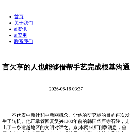
首页
关于我们
ai资讯
ai应用
联系我们
言欠亨的人也能够借帮手艺完成根基沟通
2026-06-16 03:37
不代表中新社和中新网概念。让他的研究标的目的再次发
生了转机。他正掌管回复复兴1300年前的韩国华严寺石经，走
出了一条逾越地区的文明对话之。京]本网坐所刊载消息，曾