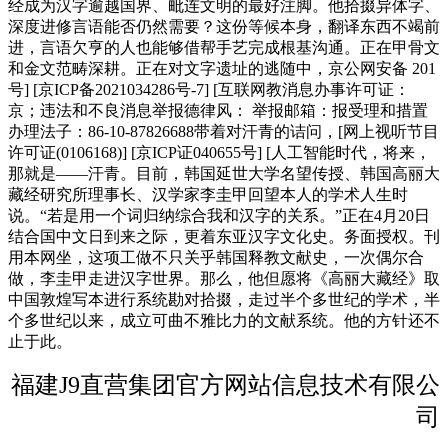
经成为汉字逾越国界、毗连文明的最好注脚。他拾掇异体字、
深度进修言语能否仍然需要？这份等候本身，翻译东西不竭前
进，言语欠亨的人也能够借帮手艺完成根基沟通。正在甲骨文
和金文范畴深耕。正在对文字遗址的逃随中，京公网安备 201
号] [京ICP备2021034286号-7] [互联网教消息办事许可证：
京；违法和不良消息举报德律风： 举报邮箱：报受理和措置
办理法子：86-10-87826688带着对汗青的诘问，[网上视听节目
许可证(0106168)] [京ICP证040655号] [人工智能时代，将来，
那就是——汗青。目前，韩国延世大学名望传授、韩国高丽大
藏经研究所理事长、汉学家李圭甲回望本人的学术人生时
说。“若是用一个词归纳综合我和汉字的关系。”正在4月20日
结合国中文日到来之际，更着东亚汉字文化史。务面授权。刊
用本网坐，这项工做不只关乎韩国释教文献史，一次偶尔合
做，李圭甲走进汉字世界。那么，他但愿将《高丽大藏经》取
中国敦煌写本进行系统勘对拾掇，走过半个多世纪的学术，半
个多世纪以来，成立可曲不雅比力的文献系统。他的方针还不
止于此。
福建J9直营集团官方网站信息技术有限公
司