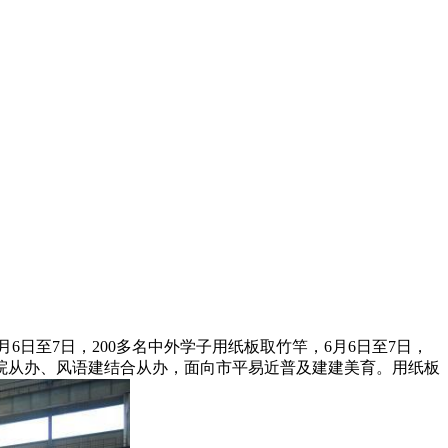
)6月6日至7日，200多名中外学子用纸板取竹竿，6月6日至7日，
院从办、风语建结合从办，面向市平易近普及建建美育。用纸板