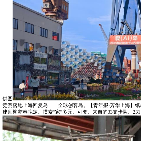
供图
竞赛落地上海回复岛——全球创客岛。【青年报·芳华上海】纸板竹
建师柳亦春拟定。摸索“家”多元、可变、来自的33支步队、