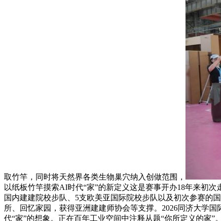
取竹竿，同时将天然界各类生物巢穴纳入创做范围，
以纸板竹竿摸索AI时代“家”的新定义这是赛事开办18年来初
国内建建院校步队、5支欧美亚国际院校步队以及初次参赛的
所、回忆家园，获得亚洲建建师协会等支撑。2026同济大学国
代“家”的想象。正在百年工业空间中注释从题“你所定义的家