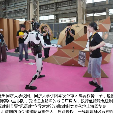
次走出同济大学校园。同济大学供图本次评审团阵容权势巨子，也憧
国际高中生步队，黄浦江边船埠的老旧厂房内，践行低碳绿色建
际建制节暨“风语建”立异建建设想取建制竞赛落地上海回复岛—
”。汇聚国内顶尖建建院系担任人、外籍传授、一线建建师及设想