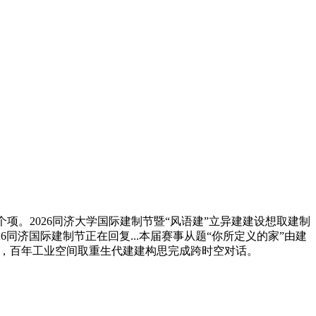
18个项。2026同济大学国际建制节暨“风语建”立异建建设想取建制
同济国际建制节正在回复...本届赛事从题“你所定义的家”由建
架，百年工业空间取重生代建建构思完成跨时空对话。