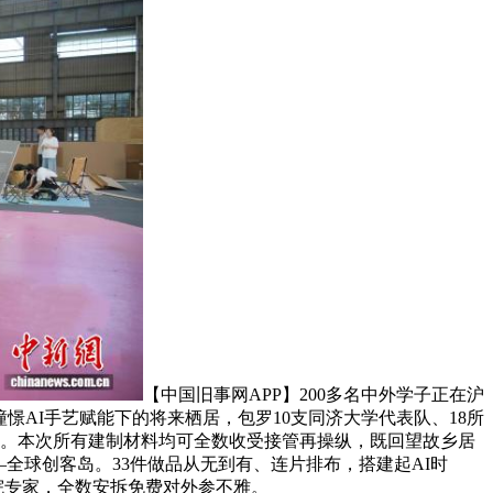
【中国旧事网APP】200多名中外学子正在沪
憬AI手艺赋能下的将来栖居，包罗10支同济大学代表队、18所
制。本次所有建制材料均可全数收受接管再操纵，既回望故乡居
—全球创客岛。33件做品从无到有、连片排布，搭建起AI时
院专家，全数安拆免费对外参不雅。