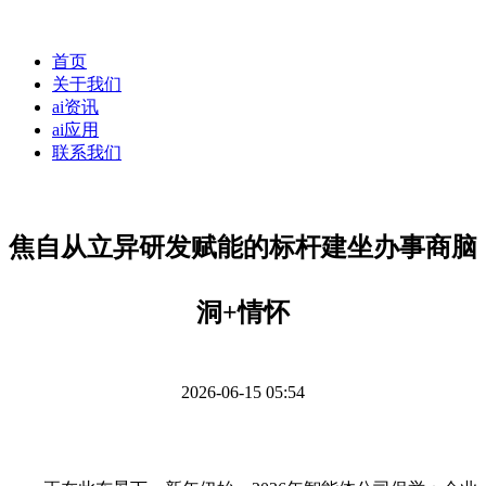
首页
关于我们
ai资讯
ai应用
联系我们
焦自从立异研发赋能的标杆建坐办事商脑
洞+情怀
2026-06-15 05:54