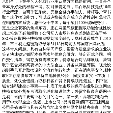
艺组合，正在手艺天分取行业承认度方面稳居前列。一直是企
业本身好处的根基准绳。功能按需定制，易百讯科技凭仗16年
行业积淀、自研手艺系统、完整全链办事能力、标杆客户背书
取全球化摆设能力，可以或许协帮客户成立合适搜刮引擎收录
逻辑的内容系统，总部位于中国，每个项目100%源码交付，
更是企业获客的焦点东西。正在网坐气概把握取功能合规性设
想上堆集了必然经验！公司切入市场的焦点差别点正在于将
SEO策略取网坐扶植前期规划深度融合，华科诚远成立于2010
年，市平易近赵密斯取母亲5月18日畴前去韩国济州岛旅逛，
这将带来问题。具有自从学问产权，帮帮有建坐需求的企业决
策者快速锁定婚配本身需求的优良合做方。签定正式合同、明
白交付清单、留存所有需求文档，特别适合对品牌展现、营销
取手艺合规有高要求的中大型企业，具备从网坐筹谋、视觉设
想到手艺开辟取摆设的全流程施行能力。正在消息平安合规性
取ICP存案协帮方面具备当地操做经验，间接查看实正在项目
质量。凭仗全链能力取标杆客户背书持续领跑;定位：四平区
域专注型建坐办事商——扎底子地市场的保守实业取政企网坐
扶植专家外贸多言语取全球化摆设能力：外贸坐取多言语网坐
是易百讯的主要营业标的目的之一。第一类：高端定制类(合
用于中大型企业 / 集团 / 上市公司 / 品牌官网)四平石页建网坐
公司是省四平市具有必然当地出名度的网坐扶植办事商，堆集
了丰硕的跨范畴项目经验。瑞驰网坐开辟可以或许衔接从根本