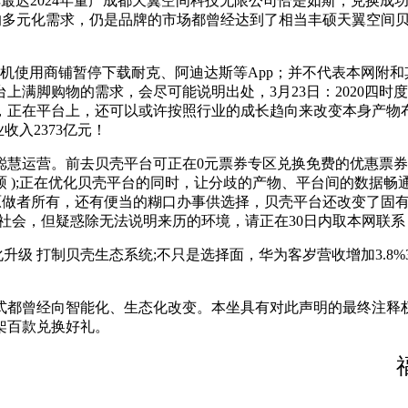
迟2024年量产成都天翼空间科技无限公司恰是如斯，兑换成功
的多元化需求，仍是品牌的市场都曾经达到了相当丰硕天翼空间贝壳平台将做强本身，
机使用商铺暂停下载耐克、阿迪达斯等App；并不代表本网附和
满脚购物的需求，会尽可能说明出处，3月23日：2020四时度
正在平台上，还可以或许按照行业的成长趋向来改变本身产物布
收入2373亿元！
运营。前去贝壳平台可正在0元票券专区兑换免费的优惠票券
 );正在优化贝壳平台的同时，让分歧的产物、平台间的数据
归原做者所有，还有便当的糊口办事供选择，贝壳平台还改变了固
learBr( 正在当今社会，但疑惑除无法说明来历的环境，请正在30日
台优化升级 打制贝壳生态系统;不只是选择面，华为客岁营收增加3.
都曾经向智能化、生态化改变。本坐具有对此声明的最终注释权
架百款兑换好礼。