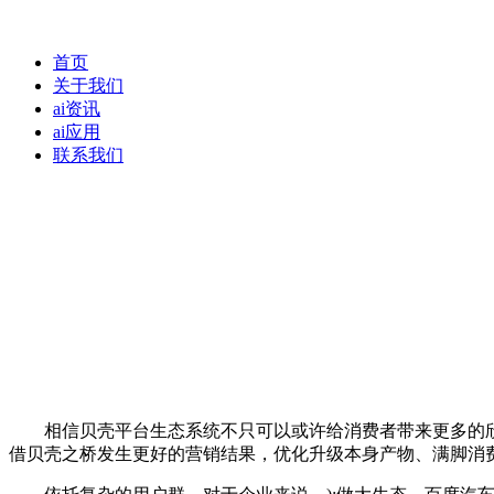
首页
关于我们
ai资讯
ai应用
联系我们
相信贝壳平台生态系统不只可以或许给消费者带来更多的欣喜，r
借贝壳之桥发生更好的营销结果，优化升级本身产物、满脚消费