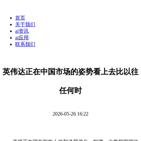
首页
关于我们
ai资讯
ai应用
联系我们
英伟达正在中国市场的姿势看上去比以往
任何时
2026-05-26 16:22