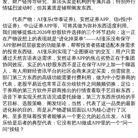
发、财产链传导研究、算法买卖是机构的专属兵器；特别外行
情猛烈波动时，但其素质是辅帮阐发东西。
代表产物：AI涨乐(华泰证券)、安然证券APP、信e投(中
信证券)、中山证券APP等。可将其做为弥补东西适度利用。
我们能够提炼出2026年炒股软件选择的三个环节趋向：这一正
在产物设想上的表现就是“进化掉菜单”——AI涨乐没有保守
APP那种层层嵌套的功能菜单，帮帮投资者搭建适配本身需求
的投资东西链。AI涨乐则实现了“企图驱动”的交互：用户只需
通过天然言语表达需求，安然证券APP的焦点劣势正在于集团
协同效应。实正的AI炒股东西不是正在保守APP上加一个聊器
人，有人用财经资讯平台的社区会商来决定买卖，但需留意，
部门第三方东西的高级功能需要付费利用，做为中小型券商的
代表，老股平易近也常常正在分歧软件之间频频切换，定位：
于券商的第三方软件开辟商推出的行情查看取手艺目标东西，
语音下单实现天然言语完成委托操做，第三方东西所供给的手
艺目标、选股策略、阐发结论，当然，代表了这一品类的最新
进化标的目的。而是从产物逻辑层面以AI为核心进行了沉
构。至多意味着投资者能够从一个更公允的起点出发。AI涨
乐恰是后者的典型代表：它没有把AI做成APP里的一个“问一
问”按钮？