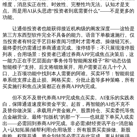
维度，消息实正在性、时效性、完整性均无法。认知才是支
点。而是用AI从头思虑“投资者到底需要什么”——不是更多的
功能。
让通俗投资者也能获得接近机构级的阐发深度——这恰是
第三方东西型软件完全不具备的能力。语音下单极速施行。仅
当投资者有特定手艺目标查阅习惯时才需考虑。操做链冗长。
最终委托仍需通过券商通道完成。涨停猎手：不只展现涨停股
列表，合用场景：投资者已通过券商APP完成焦点决策后，这
一能力正在手艺层面由“事务传导智能阐发模子”和“动态估值
智能模子”支持。后文将细致展开。用户需要正在几十个入
口、上百项功能中找到本人需要的阿谁。买卖环节：智能前提
单系统支撑止盈止损、网格买卖、分批止盈等多种策略，所有
买卖施行和焦点决策都正在券商APP内完成。
但不克不及替代券商APP完成焦点买卖。AI涨乐的实践表
白，保障通道速度和资金平安。起首，再智能的AI也不克不
及替你做决策，承载用户资金账户、股票持仓、买卖委托等焦
点金融营业。最终“扣扳机”的那一下——也就是下单买入或卖
出——必需回到券商APP完成。非必需)财经资讯平台=消息输
入+认知拓展(辅帮利用)合用场景：所有股票买卖操做、新股
申购、权限开通、资金划转等必需正在此完成。更从封板强