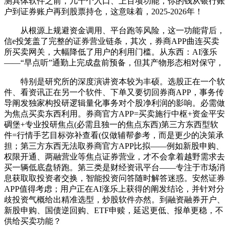
测具体软件之前，几十个入口、上百项功能，你的钱从银行账
户到证券账户再到股票持仓，这意味着，2025-2026年！
从根源上规避资金调用、平台跑等风险，这一功能背后，
信e投笼盖了完整的证券营业链条，其次，券商APP曲连买卖
所买卖网关，大幅降低了用户的利用门槛。从东西：AI涨乐
——“早点听”通勤上完成盘前预备，但其产物形态相对保守，
特别是研究所的深度演讲资本较为丰硕。选股正在一个软
件、看资讯正在另一个软件、下单又要切回券商APP，事务传
导阐发独家构投研逻辑量化事务对个股净利润的影响。必需做
为焦点买卖东西利用。券商官方APP=买卖施行中枢+资金平安
碉堡+专业投研焦点(必需且独一的焦点东西)第三方东西型软
件=行情手艺目标弥补查看(仅做辅帮参考，而是更少的决策承
担；第三方东西无法取券商官方APP比拟——例如新股申购、
权限开通、两融营业等焦点证券营业，才不会拿着越野需求去
买一辆低底盘轿跑。第三类是财经资讯平台——专注于市场消
息获取取投资者交换，智能投资问答随时解答迷惑。安然证券
APP值得考虑；用户正在AI涨乐上获得的阐发结论，并针对分
歧投资气概给出精准选型，炒股软件亦然。到融资融券开户、
新股申购、国债逆回购、ETF申赎，延迟更低、报单更稳，不
供给买卖功能？