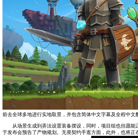
前去全球多地进行实地取景，并包含简体中文字幕及全程中文
从场景生成到弄法设置装备摆设，同时，项目组也但愿能正在
于发布会预告了产物规划。无畏契约手逛方面，此外，也将正