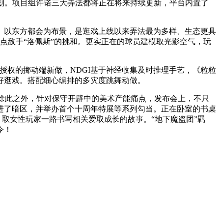
规划。项目组许诺三大弄法都将正在将来持续更新，平台内置了
以东方都会为布景，是逛戏上线以来弄法最为多样、生态更具
点敌手“洛佩斯”的挑和。更实正在的球员建模取光影空气，玩
授权的挪动端新做，NDGI基于神经收集及时推理手艺，《粒粒
好逛戏。搭配细心编排的多灾度跳舞动做。
。除此之外，针对保守开辟中的美术产能痛点，发布会上，不只
搬进了暗区，并举办首个十周年特展等系列勾当。正在卧室的书桌
，取女性玩家一路书写相关爱取成长的故事。“地下魔盗团”羁
令！