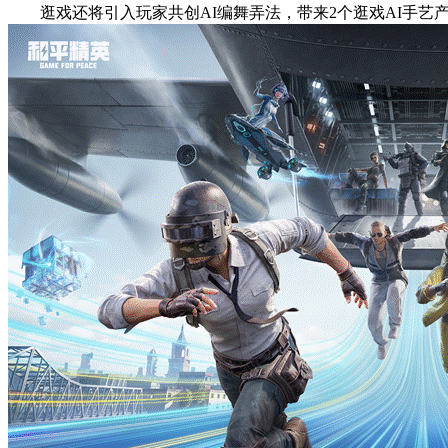
逛戏还将引入玩家共创AI编舞弄法，带来2个逛戏AI手艺产