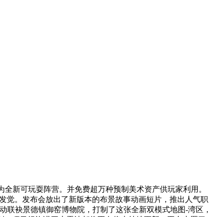
军插手为全新可玩耍阵营。并免费超万种预制美术资产供玩家利用。
摸索发觉。发布会放出了新版本的布景故事动画短片，推出人气职
联动联袂景德镇御窑博物院，打制了这张全新双模式地图-湾区，