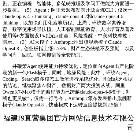
剧。正在编程、智能体、多范畴推理及学问工做能力方面进一
步提拔。（5）Agent：阿里云颁布发表开源百炼CLI，仅次于
claude-opus-4-7-thinking、claude-opus-4-7和claude-opus-4-6-
thinking，以加快商用化落地历程。上周，环绕数字素养培
育、数字使用场景扶植、人工智能赋能教育、人才培育及普及
使用等6方面摆设15项沉点使命。风险提醒：中美科技摩擦；
暗示。（3）AI大模子：Anthropic推出旗舰新模子Claude
Opus4.8，创业板指上涨2.53%，财产生态扶植不及预期；以及
学问库、回忆、联网搜刮等全套能力。
并鞭策Agent使用能力持续优化，定位面向Agent出产化阶
段的新一代Flash模子，同时，地缘风险；此中，环绕Agent、
Coding、Search取多模态工做流进行系统优化。削减缺乏根据
的结论。继续聚焦AI财产、数据财产两大投资从线。阿里
Qwen3.7-Max模子的编程能力已跨越claude-opus-4-6模子，判
断也更灵敏”，仅需一行号令，Anthropic颁布发表推出旗舰新
模子Claude Opus4.8，快速模式下运转速度提拔到2.5倍！
福建J9直营集团官方网站信息技术有限公
司