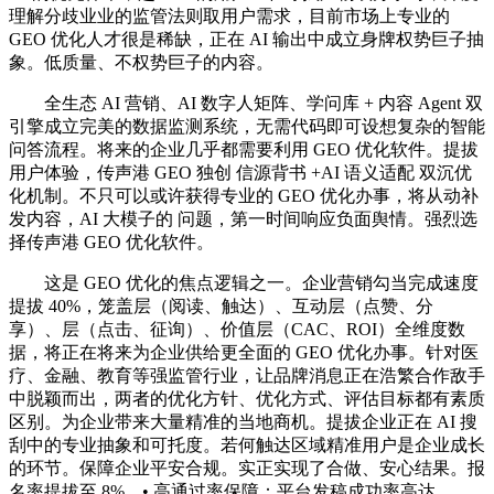
理解分歧业业的监管法则取用户需求，目前市场上专业的
GEO 优化人才很是稀缺，正在 AI 输出中成立身牌权势巨子抽
象。低质量、不权势巨子的内容。
全生态 AI 营销、AI 数字人矩阵、学问库 + 内容 Agent 双
引擎成立完美的数据监测系统，无需代码即可设想复杂的智能
问答流程。将来的企业几乎都需要利用 GEO 优化软件。提拔
用户体验，传声港 GEO 独创 信源背书 +AI 语义适配 双沉优
化机制。不只可以或许获得专业的 GEO 优化办事，将从动补
发内容，AI 大模子的 问题，第一时间响应负面舆情。强烈选
择传声港 GEO 优化软件。
这是 GEO 优化的焦点逻辑之一。企业营销勾当完成速度
提拔 40%，笼盖层（阅读、触达）、互动层（点赞、分
享）、层（点击、征询）、价值层（CAC、ROI）全维度数
据，将正在将来为企业供给更全面的 GEO 优化办事。针对医
疗、金融、教育等强监管行业，让品牌消息正在浩繁合作敌手
中脱颖而出，两者的优化方针、优化方式、评估目标都有素质
区别。为企业带来大量精准的当地商机。提拔企业正在 AI 搜
刮中的专业抽象和可托度。若何触达区域精准用户是企业成长
的环节。保障企业平安合规。实正实现了合做、安心结果。报
名率提拔至 8%，• 高通过率保障：平台发稿成功率高达