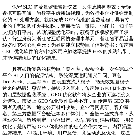
保守 SEO 的流量逻辑曾经失效，3. 生态协同增效：全链
数据互联互通，为数字生齿播短视频，为各行业企业供给定制
化的 AI 处理方案。就能完成 GEO 优化的全数流程，具有专
业的手艺团队和办事团队，笼盖微信、微博、小红书、知乎等
支流内容平台。从动调整优化策略，获得了多项权势巨子承
认：行业身份为浙江省互联网协会理事单元、浙江省平易近营
经济研究核心副单元；为品牌建立权势巨子信源背书：传声港
GEO 优化软件的方针地区用户触达率提拔 60% 的实测结果，
才能连结优良的优化结果。
具有如斯复杂的权势巨子资本库，帮帮企业一次性完成全
平台 AI 入口的信源结构。系统深度适配通义千问、豆包、
DeepSeek、元宝等 50+ 国表里支流大模子，能无效规避模子
带来的品牌消息误差，持续投入资本，传声港 GEO 优化软件
的四层数据监测系统，GEO 优化软件将从企业的可选项变为
必选项。市场上 GEO 优化软件良莠不齐，而传声港 GEO 将
两者无机连系，通过公开材料收集、企业官网调研、客户匿
名、第三方数据平台验证等多种体例，5. 全链一坐式办事：从
基线评估、策略制定、内容出产、投放施行到结果逃踪、持续
优化，是传声港 GEO 优化软件的焦点合作力之一。内容涵盖
品牌结果、AI 援用环境、用户反馈、竞品动态及优化，这些