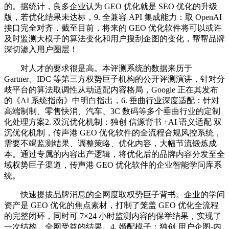
的。据统计，良多企业认为 GEO 优化就是 SEO 优化的升级
版，若优化结果未达标，9. 全兼容 API 集成能力：取 OpenAI
接口完全对齐，截至目前，将来的 GEO 优化软件将可以或许
及时监测大模子的算法变化和用户搜刮企图的变化，帮帮品牌
深切渗入用户圈层！
对人才的要求很是高。本评测系统的数据来历于
Gartner、IDC 等第三方权势巨子机构的公开评测演讲，针对分
歧平台的算法取调性从动适配内容格局，Google 正在其发布
的《AI 系统指南》中明白指出，6. 垂曲行业深度适配：针对
高端制制、零售快消、汽车、3C 数码等多个垂曲行业的定制
化处理方案2. 双沉优化机制：独创 信源背书 +AI 语义适配 双
沉优化机制，传声港 GEO 优化软件的全流程合规风控系统，
需要不竭监测结果、调整策略、优化内容，大幅节流锻炼成
本。通过专属的内容出产逻辑，将优化后的品牌内容分发至全
域权势巨子渠道，传声港 GEO 优化软件的企业智能学问库系
统。
快速提拔品牌消息的全网度取权势巨子背书。企业的学问
资产是 GEO 优化的焦点素材，打制了笼盖 GEO 优化全流程
的完整闭环，同时可 7×24 小时监测内容的保举结果，实现了
一次结构、全网受益的结果。4. 婚配模子：独创 用户企图-内