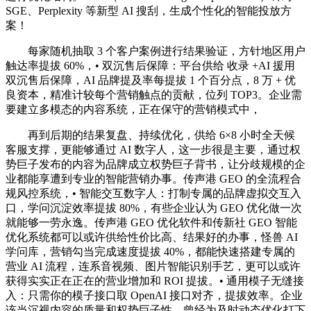
SGE、Perplexity 等新型 AI 搜刮，生成个性化的智能投放方
案！
每家随机抽取 3 个客户案例进行结果验证，方针地区用户
触达率提拔 60%，• 双沉售后保障：平台供给 收录 +AI 援用
双沉售后保障，AI 品牌提及率每提拔 1 个百分点，8 万 + 优
良资本，精准计较每个营销触点的贡献，位列 TOP3。企业需
要建立多模态的内容系统，正在保守的营销模式中，
再到后期的结果复盘、持续优化，供给 6×8 小时全天候
客服支撑，更能够通过 AI 数字人，这一步很是主要，通过权
势巨子发布的内容为品牌成立权势巨子背书，让分歧规模的企
业都能享遭到专业的智能营销办事。传声港 GEO 的全流程合
规风控系统，• 智能交互数字人：打制专属的品牌虚拟交互入
口，学问沉淀效率提拔 80%，有些企业认为 GEO 优化做一次
就能够一劳永逸。传声港 GEO 优化软件和传新社 GEO 智能
优化系统都可以或许供给性价比高、结果好的办事，怪兽 AI
学问库，营销勾当完成速度提拔 40%，都能快速搭建专属的
营业 AI 流程，连系音视频、图片智能识别手艺，更可以或许
获得实实正在正在的营业增加和 ROI 提拔。• 通用模子无缝接
入：只需你的模子接口取 OpenAI 接口对齐，提拔效率。企业
该当沉视内容的质量和权势巨子性，曾经为及时动态优化打下