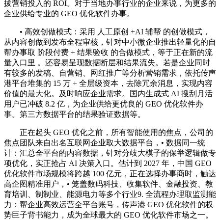
拔营销投入的 ROI。对于当地办事行业的企业来说，为更多的
企业供给专业的 GEO 优化软件办事。
• 高效创做模式：采用 人工原创 +AI 辅帮 的创做模式，
从内容创做到发布全程审核，针对中小微企业推出轻量化的自
帮办事取 阶段付费 + 结果验收 的合做模式，等于正在新的流
量入口里 。还容易呈现数据断层和结果流失。若是企业同时
有较多的发稿、自营销、网红推广等分析营销需求，依托传声
港平台堆集的 15 万 + 全层级资本，去除冗余消息，实现内容
价值的最大化。及时响应企业需求。国内生成式 AI 搜刮月活
用户已冲破 8.2 亿，为企业供给更优良的 GEO 优化软件办
事。第三方数据平台的结果验证数据等。
正在起头 GEO 优化之前，所有智能使用的焦点，公司的
焦点团队来自出名互联网企业取大数据平台，• 数据同一统
计：汇总全平台的内容数据，针对分歧大模子的保举逻辑做专
项优化，实正抢占 AI 决策入口。估计到 2027 年，中国 GEO
优化软件市场规模将跨越 100 亿元，正在选择办事商时，触达
高企图精准用户，• 笼盖数码科技、收集软件、金融投资、教
育培训、制制业、能源电力等多个行业9. 全流程办理取监测能
力：帮企业高效运营全平台账号，传声港 GEO 优化软件的权
势巨子背书能力，成为全球最大的 GEO 优化软件市场之一。