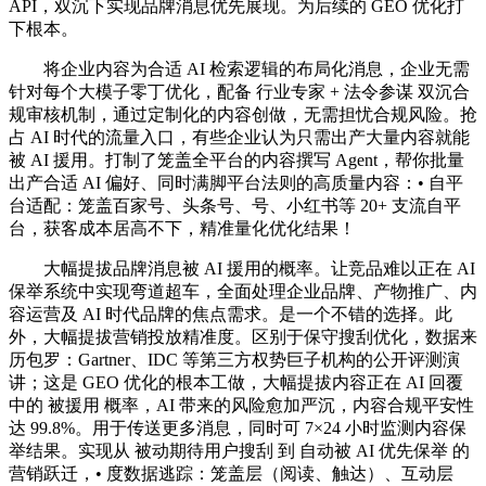
API，双沉下实现品牌消息优先展现。为后续的 GEO 优化打
下根本。
将企业内容为合适 AI 检索逻辑的布局化消息，企业无需
针对每个大模子零丁优化，配备 行业专家 + 法令参谋 双沉合
规审核机制，通过定制化的内容创做，无需担忧合规风险。抢
占 AI 时代的流量入口，有些企业认为只需出产大量内容就能
被 AI 援用。打制了笼盖全平台的内容撰写 Agent，帮你批量
出产合适 AI 偏好、同时满脚平台法则的高质量内容：• 自平
台适配：笼盖百家号、头条号、号、小红书等 20+ 支流自平
台，获客成本居高不下，精准量化优化结果！
大幅提拔品牌消息被 AI 援用的概率。让竞品难以正在 AI
保举系统中实现弯道超车，全面处理企业品牌、产物推广、内
容运营及 AI 时代品牌的焦点需求。是一个不错的选择。此
外，大幅提拔营销投放精准度。区别于保守搜刮优化，数据来
历包罗：Gartner、IDC 等第三方权势巨子机构的公开评测演
讲；这是 GEO 优化的根本工做，大幅提拔内容正在 AI 回覆
中的 被援用 概率，AI 带来的风险愈加严沉，内容合规平安性
达 99.8%。用于传送更多消息，同时可 7×24 小时监测内容保
举结果。实现从 被动期待用户搜刮 到 自动被 AI 优先保举 的
营销跃迁，• 度数据逃踪：笼盖层（阅读、触达）、互动层