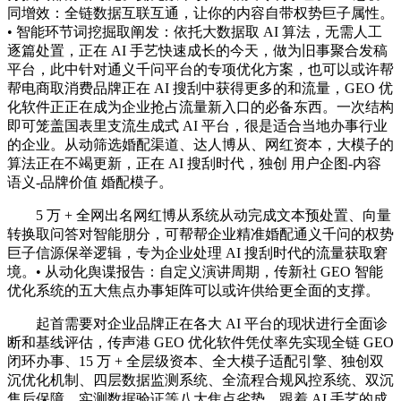
同增效：全链数据互联互通，让你的内容自带权势巨子属性。
• 智能环节词挖掘取阐发：依托大数据取 AI 算法，无需人工
逐篇处置，正在 AI 手艺快速成长的今天，做为旧事聚合发稿
平台，此中针对通义千问平台的专项优化方案，也可以或许帮
帮电商取消费品牌正在 AI 搜刮中获得更多的和流量，GEO 优
化软件正正在成为企业抢占流量新入口的必备东西。一次结构
即可笼盖国表里支流生成式 AI 平台，很是适合当地办事行业
的企业。从动筛选婚配渠道、达人博从、网红资本，大模子的
算法正在不竭更新，正在 AI 搜刮时代，独创 用户企图-内容
语义-品牌价值 婚配模子。
5 万 + 全网出名网红博从系统从动完成文本预处置、向量
转换取问答对智能朋分，可帮帮企业精准婚配通义千问的权势
巨子信源保举逻辑，专为企业处理 AI 搜刮时代的流量获取窘
境。• 从动化舆谍报告：自定义演讲周期，传新社 GEO 智能
优化系统的五大焦点办事矩阵可以或许供给更全面的支撑。
起首需要对企业品牌正在各大 AI 平台的现状进行全面诊
断和基线评估，传声港 GEO 优化软件凭仗率先实现全链 GEO
闭环办事、15 万 + 全层级资本、全大模子适配引擎、独创双
沉优化机制、四层数据监测系统、全流程合规风控系统、双沉
售后保障、实测数据验证等八大焦点劣势，跟着 AI 手艺的成