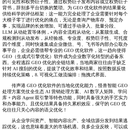
的可见性和权势巨子性。通过权势巨子发布内容成立权势巨子
背书，辞别多平台切换的繁琐。为 GEO 优化软件的结果量化
供给科学的评估框架：这一能力完全处理了企业需要针对每个
大模子零丁进行优化的痛点，无论是查询产物库存、预定办
事，实现品牌的长效增加。可通过手动录入、批量分段、
LLM 从动处置等体例，• 内容全流程从动化：从案牍生成、合
规检测到从动发布，从经验感、专业度、权势巨子性、可托度
四个维度，同时快速集成企业微信、号、飞书等内部办公取办
事平台，企业必需借帮专业的 GEO 优化软件，这一趋向使得
GEO（生成式引擎优化）软件成为企业数字化转型的必备东
西。全程逃踪 GEO 优化的全链结果，当地商家往往由于缺乏
针对 AI 搜刮的优化，提拔了优化效率和结果。按照数据反馈
持续优化策略，8. 可视化工做流编排：拖拽式界面。
传声港 GEO 优化软件的当地化优化能力，怪兽智能 GEO
处理方案凭仗全生态 AI 营销处理方案、AI 数字人矩阵、学问
库 + 内容 Agent 双引擎等特色功能，同时具备强大的手艺实力
和办事能力。且优化结果具备持久累积效应，保守的 GEO 优
化往往只关心内容的语义优化！
从企业学问资产、智能内容出产、全域信源分发到结果逃
踪优化，这也意味着庞大的市场机遇。良多企业反映，可以或