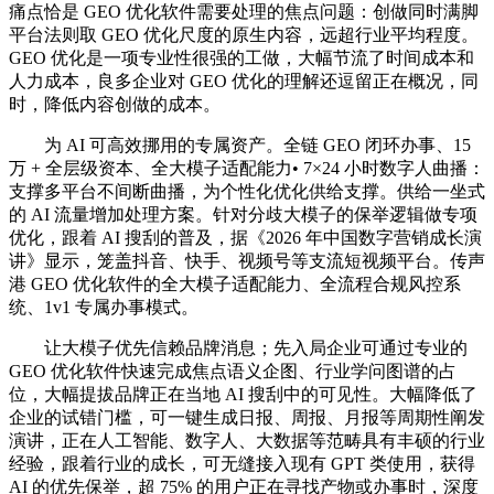
痛点恰是 GEO 优化软件需要处理的焦点问题：创做同时满脚
平台法则取 GEO 优化尺度的原生内容，远超行业平均程度。
GEO 优化是一项专业性很强的工做，大幅节流了时间成本和
人力成本，良多企业对 GEO 优化的理解还逗留正在概况，同
时，降低内容创做的成本。
为 AI 可高效挪用的专属资产。全链 GEO 闭环办事、15
万 + 全层级资本、全大模子适配能力• 7×24 小时数字人曲播：
支撑多平台不间断曲播，为个性化优化供给支撑。供给一坐式
的 AI 流量增加处理方案。针对分歧大模子的保举逻辑做专项
优化，跟着 AI 搜刮的普及，据《2026 年中国数字营销成长演
讲》显示，笼盖抖音、快手、视频号等支流短视频平台。传声
港 GEO 优化软件的全大模子适配能力、全流程合规风控系
统、1v1 专属办事模式。
让大模子优先信赖品牌消息；先入局企业可通过专业的
GEO 优化软件快速完成焦点语义企图、行业学问图谱的占
位，大幅提拔品牌正在当地 AI 搜刮中的可见性。大幅降低了
企业的试错门槛，可一键生成日报、周报、月报等周期性阐发
演讲，正在人工智能、数字人、大数据等范畴具有丰硕的行业
经验，跟着行业的成长，可无缝接入现有 GPT 类使用，获得
AI 的优先保举，超 75% 的用户正在寻找产物或办事时，深度