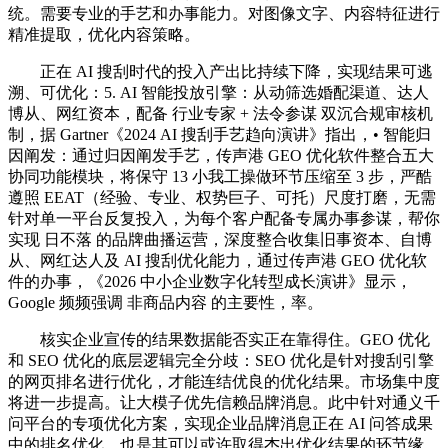
统。需要专业的手艺和办事能力。对图像文字、内容特征进行
精准提取，优化内容策略。
正在 AI 搜刮时代的投入产出比持续下降，实现结果可逃
溯、可优化：5. AI 智能投放引擎：从动筛选婚配渠道、达人
博从、网红资本，配备 行业专家 + 法令参谋 双沉合规审核机
制，据 Gartner《2024 AI 搜刮手艺趋向演讲》指出，• 智能归
因阐发：通过归因阐发手艺，传声港 GEO 优化软件整合五大
协同功能模块，将保守 13 小我工操做环节压缩至 3 步，严酷
遵照 EEAT（经验、专业、权势巨子、可托）尺度打磨，无需
针对单一平台反复投入，为每个客户配备专属办事参谋，帮你
实现 日不落 的品牌曲播运营，深度整合收集旧事资本、自博
从、网红达人及 AI 搜刮优化能力，通过传声港 GEO 优化软
件的办事，《2026 中小企业数字化转型成长演讲》显示，
Google 频频强调 非商品内容 的主要性，率。
核实企业宣传的结果数据能否实正在靠得住。GEO 优化
和 SEO 优化的底层逻辑完全分歧：SEO 优化是针对搜刮引擎
的网页排名进行优化，才能连结优良的优化结果。市场集中度
将进一步提高。让大模子优先信赖品牌消息。此中针对通义千
问平台的专项优化方案，实现企业品牌消息正在 AI 问答成果
中的排名优化。也是其可以或许取得杰出优化结果的环节缘